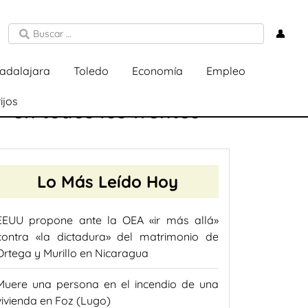
👤
adalajara
Toledo
Economía
Empleo
ijos
 «en todos los frentes»
Lo Más Leído Hoy
EEUU propone ante la OEA «ir más allá»
contra «la dictadura» del matrimonio de
Ortega y Murillo en Nicaragua
Muere una persona en el incendio de una
vivienda en Foz (Lugo)