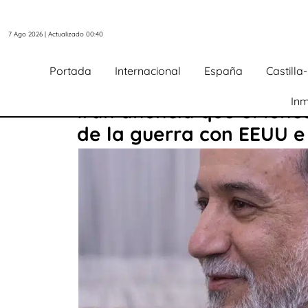
7 Ago 2026 | Actualizado 00:40
Portada
Internacional
España
Castill
Inm
Irán anuncia que el lune
de la guerra con EEUU e 