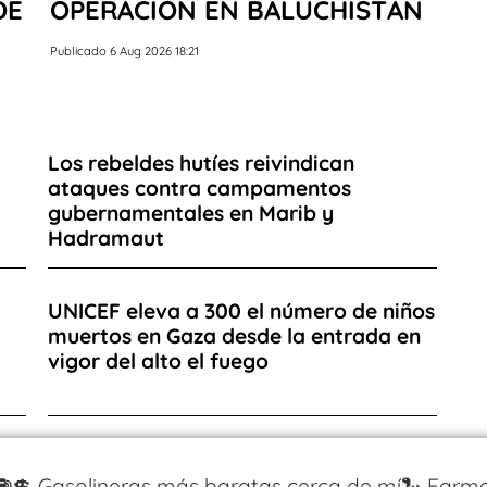
DE
OPERACIÓN EN BALUCHISTÁN
Publicado 6 Aug 2026 18:21
Los rebeldes hutíes reivindican
ataques contra campamentos
gubernamentales en Marib y
Hadramaut
UNICEF eleva a 300 el número de niños
muertos en Gaza desde la entrada en
vigor del alto el fuego
⛽️💲 Gasolineras más baratas cerca de mí
🐍 Farma