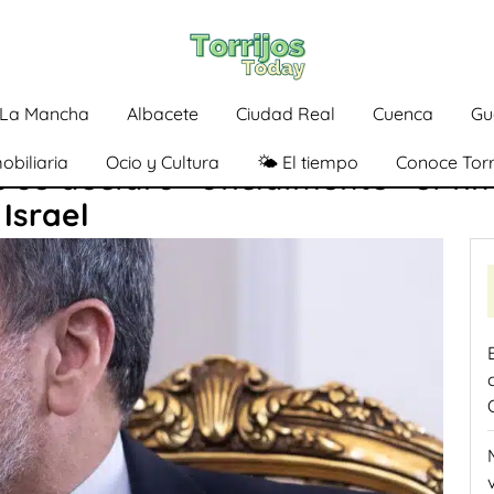
a-La Mancha
Albacete
Ciudad Real
Cuenca
Gu
obiliaria
Ocio y Cultura
🌤️ El tiempo
Conoce Torr
s se declaró «oficialmente» el fin
Israel