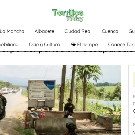
a-La Mancha
Albacete
Ciudad Real
Cuenca
Gu
obiliaria
Ocio y Cultura
🌤️ El tiempo
Conoce Torr
erpo del periodista desaparecido