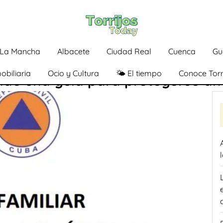
a-La Mancha
Albacete
Ciudad Real
Cuenca
Gu
obiliaria
Ocio y Cultura
🌤️ El tiempo
Conoce Torr
nde una guía para protegerse ant