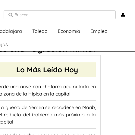
👤
adalajara
Toledo
Economía
Empleo
ijos
e una «agresión militar»
Lo Más Leído Hoy
Arde una nave con chatarra acumulada en
la zona de la Hípica en la capital
La guerra de Yemen se recrudece en Marib,
el reducto del Gobierno más próximo a la
capital