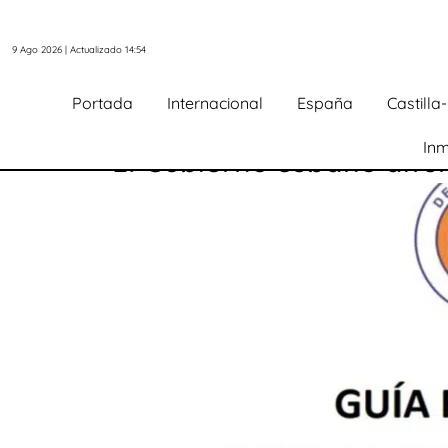
9 Ago 2026 | Actualizado 14:54
Portada
Internacional
España
Castill
Inm
El Gobierno cubano difu