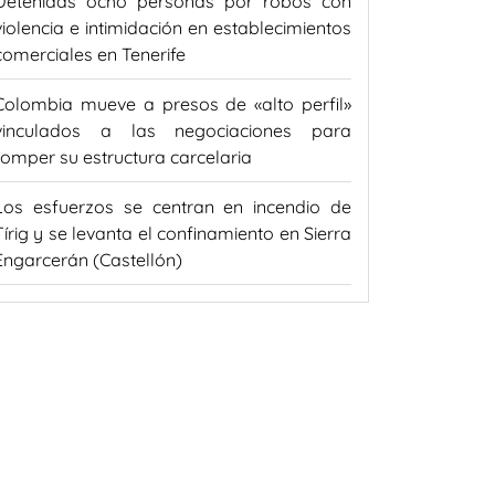
Detenidas ocho personas por robos con
violencia e intimidación en establecimientos
comerciales en Tenerife
Colombia mueve a presos de «alto perfil»
vinculados a las negociaciones para
romper su estructura carcelaria
Los esfuerzos se centran en incendio de
Tírig y se levanta el confinamiento en Sierra
Engarcerán (Castellón)