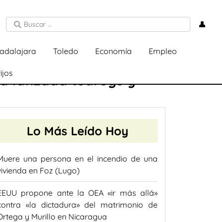
👤
adalajara
Toledo
Economía
Empleo
ijos
va lanzada tuaregs y
Lo Más Leído Hoy
Muere una persona en el incendio de una
vivienda en Foz (Lugo)
EEUU propone ante la OEA «ir más allá»
contra «la dictadura» del matrimonio de
Ortega y Murillo en Nicaragua