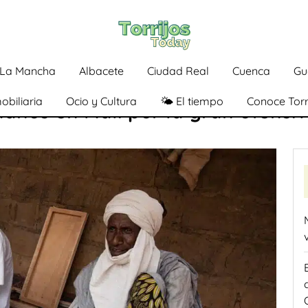
a-La Mancha
Albacete
Ciudad Real
Cuenca
Gu
obiliaria
Ocio y Cultura
🌤️ El tiempo
Conoce Torr
danos en Malí por la gran ofensi