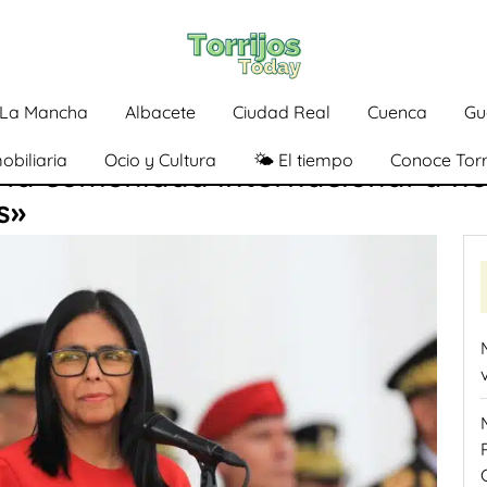
a-La Mancha
Albacete
Ciudad Real
Cuenca
Gu
obiliaria
Ocio y Cultura
🌤️ El tiempo
Conoce Torr
 la comunidad internacional a n
s»