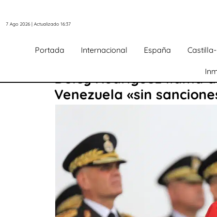
7 Ago 2026 | Actualizado 16:37
Portada
Internacional
España
Castill
Inm
Delcy Rodríguez llama a
Venezuela «sin sancione