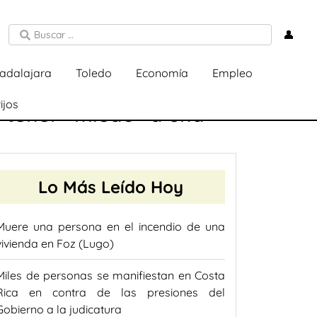
👤
adalajara
Toledo
Economía
Empleo
ijos
o tener «miedo» a una
Lo Más Leído Hoy
Muere una persona en el incendio de una
vivienda en Foz (Lugo)
Miles de personas se manifiestan en Costa
Rica en contra de las presiones del
Gobierno a la judicatura