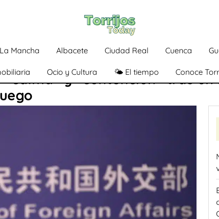
a-La Mancha
Albacete
Ciudad Real
Cuenca
Gu
obiliaria
Ocio y Cultura
🌤️ El tiempo
Conoce Torr
n «calma» y «contención» tras un
fuego