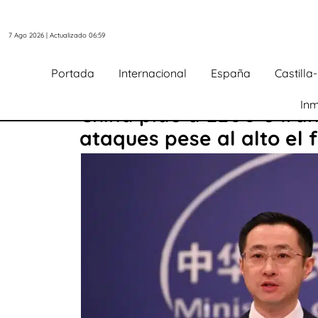
7 Ago 2026 | Actualizado 06:59
Portada
Internacional
España
Castill
Inm
China pide a EEUU e Irá
ataques pese al alto el 