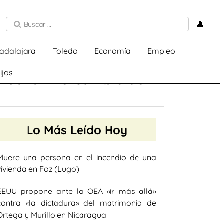
👤
adalajara
Toledo
Economía
Empleo
ijos
 nuevo intercambio de
Lo Más Leído Hoy
Muere una persona en el incendio de una
vivienda en Foz (Lugo)
EEUU propone ante la OEA «ir más allá»
contra «la dictadura» del matrimonio de
Ortega y Murillo en Nicaragua