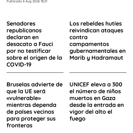
Publicado 6 Aug 2026 18:21
Senadores
Los rebeldes hutíes
republicanos
reivindican ataques
declaran en
contra
desacato a Fauci
campamentos
por no testificar
gubernamentales en
sobre el origen de la
Marib y Hadramaut
COVID-19
Bruselas advierte de
UNICEF eleva a 300
que la UE será
el número de niños
«vulnerable»
muertos en Gaza
mientras dependa
desde la entrada en
de países vecinos
vigor del alto el
para proteger sus
fuego
fronteras