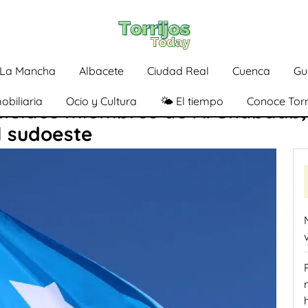
a-La Mancha
Albacete
Ciudad Real
Cuenca
Gu
obiliaria
Ocio y Cultura
🌤️ El tiempo
Conoce Torr
cluidos miembros de Al Shabaab,
l sudoeste