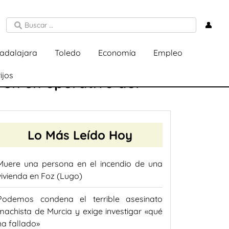
👤
adalajara
Toledo
Economía
Empleo
ijos
 en un operativo del
Lo Más Leído Hoy
Muere una persona en el incendio de una
vivienda en Foz (Lugo)
Podemos condena el terrible asesinato
machista de Murcia y exige investigar «qué
ha fallado»