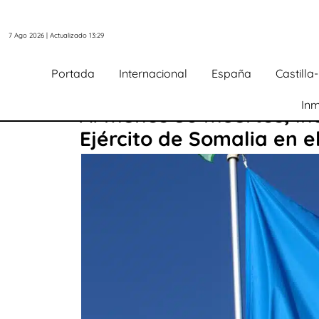
7 Ago 2026 | Actualizado 13:29
Portada
Internacional
España
Castill
Inm
Al menos 50 muertos, in
Ejército de Somalia en e