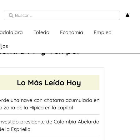
👤
adalajara
Toledo
Economía
Empleo
ijos
contra PP y Vox por
Lo Más Leído Hoy
Arde una nave con chatarra acumulada en
la zona de la Hípica en la capital
Investido presidente de Colombia Abelardo
de la Espriella