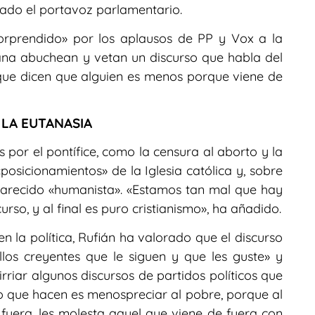
lado el portavoz parlamentario.
orprendido» por los aplausos de PP y Vox a la
na abuchean y vetan un discurso que habla del
que dicen que alguien es menos porque viene de
 LA EUTANASIA
or el pontífice, como la censura al aborto y la
posicionamientos» de la Iglesia católica y, sobre
 parecido «humanista». «Estamos tan mal que hay
urso, y al final es puro cristianismo», ha añadido.
 la política, Rufián ha valorado que el discurso
los creyentes que le siguen y que les guste» y
rriar algunos discursos de partidos políticos que
o que hacen es menospreciar al pobre, porque al
 fuera, les molesta aquel que viene de fuera con