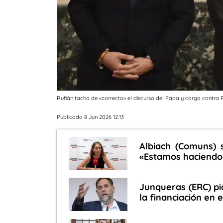
Rufián tacha de «correcto» el discurso del Papa y carga contra 
Publicado 8 Jun 2026 12:13
Albiach (Comuns) 
«Estamos haciendo
Junqueras (ERC) pid
la financiación en 