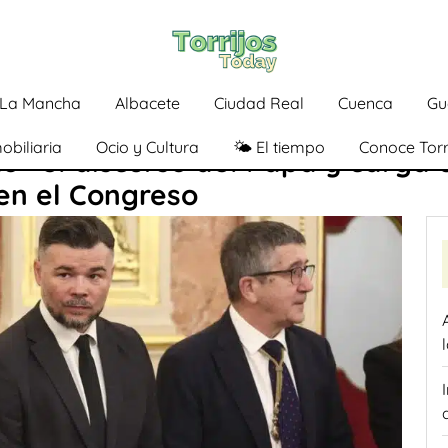
a-La Mancha
Albacete
Ciudad Real
Cuenca
Gu
obiliaria
Ocio y Cultura
🌤️ El tiempo
Conoce Torr
o» el discurso del Papa y carga 
 en el Congreso