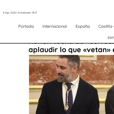
8 Ago 2026 | Actualizado 18:27
Portada
Internacional
España
Castill
Inm
Rufián tacha de «correct
aplaudir lo que «vetan»