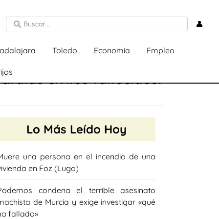
👤
adalajara
Toledo
Economía
Empleo
ijos
rdias civiles fallecidos:
Lo Más Leído Hoy
Muere una persona en el incendio de una
vivienda en Foz (Lugo)
Podemos condena el terrible asesinato
machista de Murcia y exige investigar «qué
ha fallado»