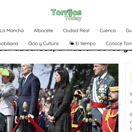
a-La Mancha
Albacete
Ciudad Real
Cuenca
Gu
obiliaria
Ocio y Cultura
🌤️ El tiempo
Conoce Torr
or abucheos, al hablar de los gua