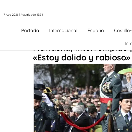
7 Ago 2026 | Actualizado 13:34
Portada
Internacional
España
Castill
Inm
Marlaska, interrumpido p
«Estoy dolido y rabioso»