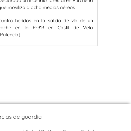
Declarado un incendio forestal en Purchena
que moviliza a ocho medios aéreos
Cuatro heridos en la salida de vía de un
coche en la P-913 en Castil de Vela
(Palencia)
cias de guardia