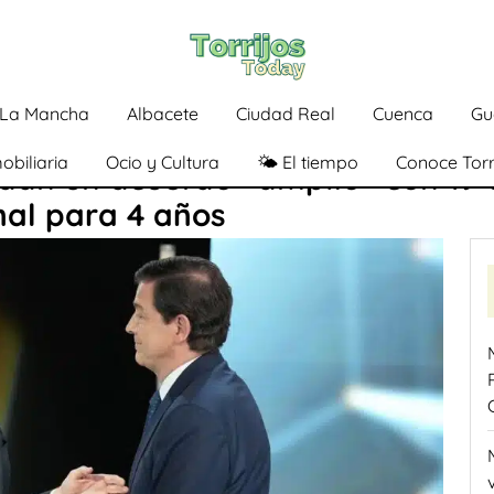
a-La Mancha
Albacete
Ciudad Real
Cuenca
Gu
obiliaria
Ocio y Cultura
🌤️ El tiempo
Conoce Torr
dan un acuerdo «amplio» con 19 
nal para 4 años