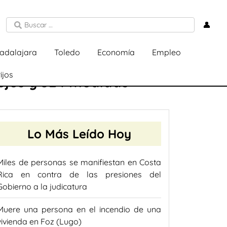
👤
adalajara
Toledo
Economía
Empleo
ijos
ejes y 324 medidas
Lo Más Leído Hoy
Miles de personas se manifiestan en Costa
Rica en contra de las presiones del
Gobierno a la judicatura
Muere una persona en el incendio de una
vivienda en Foz (Lugo)