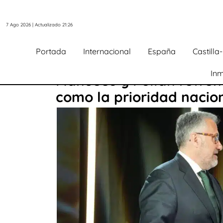
7 Ago 2026 | Actualizado 21:26
Portada
Internacional
España
Castill
Inm
Mañueco y Pollán refren
como la prioridad nacio