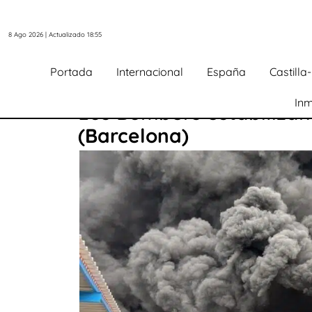
8 Ago 2026 | Actualizado 18:55
Portada
Internacional
España
Castill
Inm
Los Bombers estabilizan
(Barcelona)