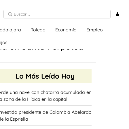
👤
adalajara
Toledo
Economía
Empleo
ijos
da en Santa Perpètua
Lo Más Leído Hoy
Arde una nave con chatarra acumulada en
la zona de la Hípica en la capital
Investido presidente de Colombia Abelardo
de la Espriella