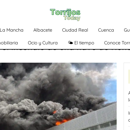
a-La Mancha
Albacete
Ciudad Real
Cuenca
Gu
obiliaria
Ocio y Cultura
🌤️ El tiempo
Conoce Torr
 el incendio de una nave de Hon