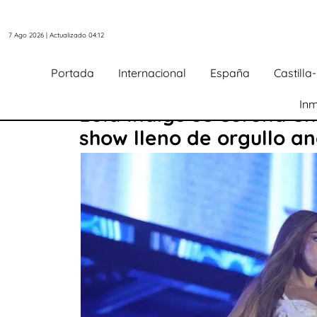
7 Ago 2026 | Actualizado 04:12
Portada
Internacional
España
Castill
Inm
Lola Índigo se corona en
show lleno de orgullo a