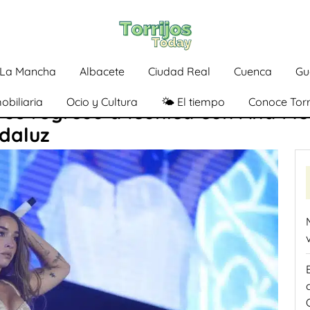
a-La Mancha
Albacete
Ciudad Real
Cuenca
Gu
obiliaria
Ocio y Cultura
🌤️ El tiempo
Conoce Torr
 su regreso a Icónica con Ana Me
ndaluz