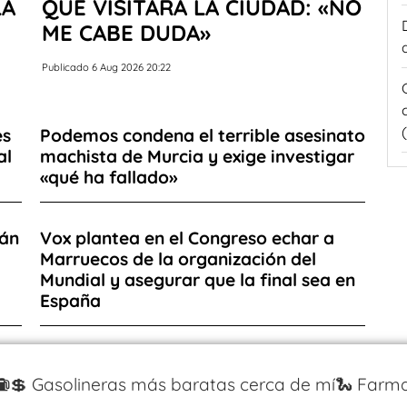
LA
QUE VISITARÁ LA CIUDAD: «NO
ME CABE DUDA»
Publicado 6 Aug 2026 20:22
es
Podemos condena el terrible asesinato
al
machista de Murcia y exige investigar
«qué ha fallado»
rán
Vox plantea en el Congreso echar a
Marruecos de la organización del
Mundial y asegurar que la final sea en
España
⛽️💲 Gasolineras más baratas cerca de mí
🐍 Farma