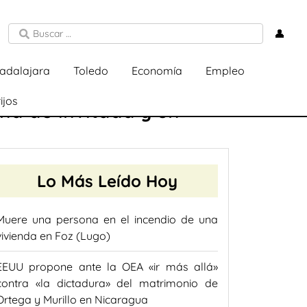
👤
adalajara
Toledo
Economía
Empleo
ijos
na de invitada y un
Lo Más Leído Hoy
Muere una persona en el incendio de una
vivienda en Foz (Lugo)
EEUU propone ante la OEA «ir más allá»
contra «la dictadura» del matrimonio de
Ortega y Murillo en Nicaragua