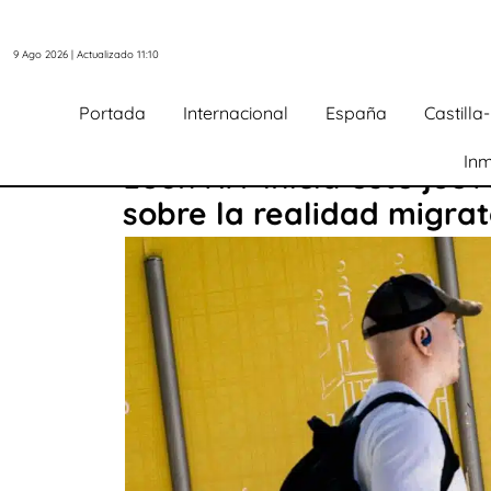
9 Ago 2026 | Actualizado 11:10
Portada
Internacional
España
Castill
Inm
León XIV inicia este jue
sobre la realidad migrat