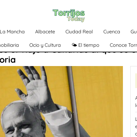
a-La Mancha
Albacete
Ciudad Real
Cuenca
Gu
obiliaria
Ocio y Cultura
🌤️ El tiempo
Conoce Torr
ves el viaje a Canarias al que se
oria