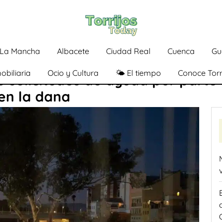
a-La Mancha
Albacete
Ciudad Real
Cuenca
Gu
obiliaria
Ocio y Cultura
🌤️ El tiempo
Conoce Torr
0 solicitudes de ayuda por parte
 en la dana