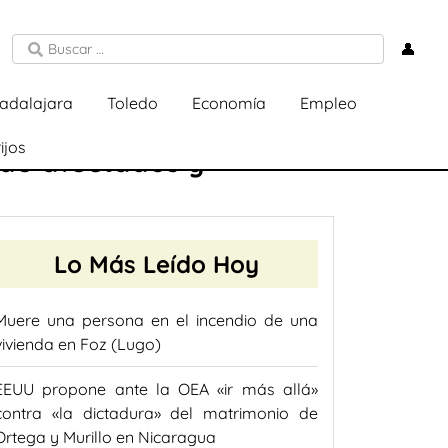
👤
adalajara
Toledo
Economía
Empleo
ijos
 de afectados y
Lo Más Leído Hoy
Muere una persona en el incendio de una
vivienda en Foz (Lugo)
EEUU propone ante la OEA «ir más allá»
contra «la dictadura» del matrimonio de
Ortega y Murillo en Nicaragua