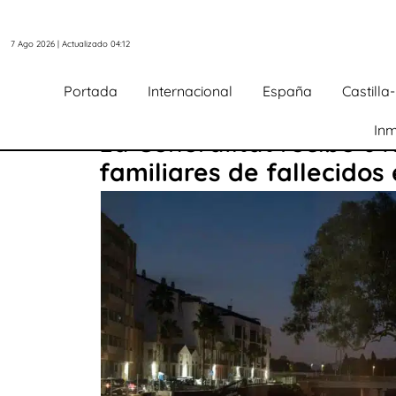
7 Ago 2026 | Actualizado 04:12
Portada
Internacional
España
Castill
Inm
La Generalitat recibe 64
familiares de fallecidos