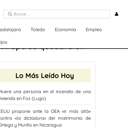
👤
adalajara
Toledo
Economía
Empleo
ijos
del Papa se quedará en
Lo Más Leído Hoy
Muere una persona en el incendio de una
vivienda en Foz (Lugo)
EEUU propone ante la OEA «ir más allá»
contra «la dictadura» del matrimonio de
Ortega y Murillo en Nicaragua