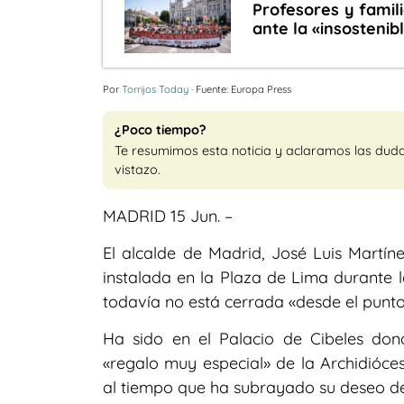
Profesores y famil
ante la «insostenib
Por
Torrijos Today
· Fuente: Europa Press
¿Poco tiempo?
Te resumimos esta noticia y aclaramos las dud
vistazo.
MADRID 15 Jun. –
El alcalde de Madrid, José Luis Martín
instalada en la Plaza de Lima durante l
todavía no está cerrada «desde el punto 
Ha sido en el Palacio de Cibeles do
«regalo muy especial» de la Archidióces
al tiempo que ha subrayado su deseo d