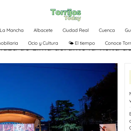
a-La Mancha
Albacete
Ciudad Real
Cuenca
Gu
obiliaria
Ocio y Cultura
🌤️ El tiempo
Conoce Torr
Plaza de Lima durante la visita 