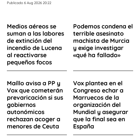
Publicado 6 Aug 2026 20:22
Medios aéreos se
Podemos condena el
suman a las labores
terrible asesinato
de extinción del
machista de Murcia
incendio de Lucena
y exige investigar
al reactivarse
«qué ha fallado»
pequeños focos
Maíllo avisa a PP y
Vox plantea en el
Vox que cometerán
Congreso echar a
prevaricación si sus
Marruecos de la
gobiernos
organización del
autonómicos
Mundial y asegurar
rechazan acoger a
que la final sea en
menores de Ceuta
España