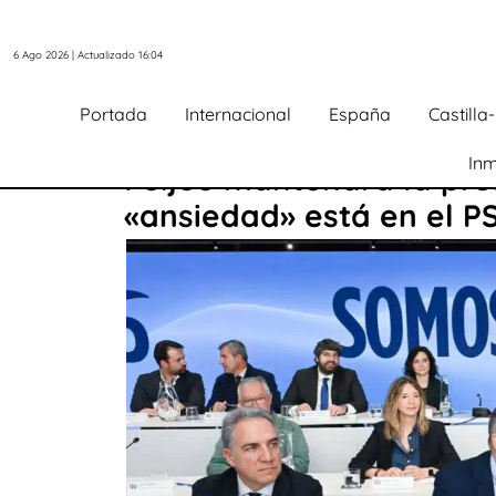
6 Ago 2026 | Actualizado 16:04
Portada
Internacional
España
Castill
Inm
Feijóo mantendrá la pres
«ansiedad» está en el P