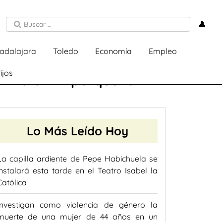
👤
adalajara
Toledo
Economía
Empleo
ijos
alma al PP porque la
Lo Más Leído Hoy
La capilla ardiente de Pepe Habichuela se
instalará esta tarde en el Teatro Isabel la
Católica
Investigan como violencia de género la
muerte de una mujer de 44 años en un