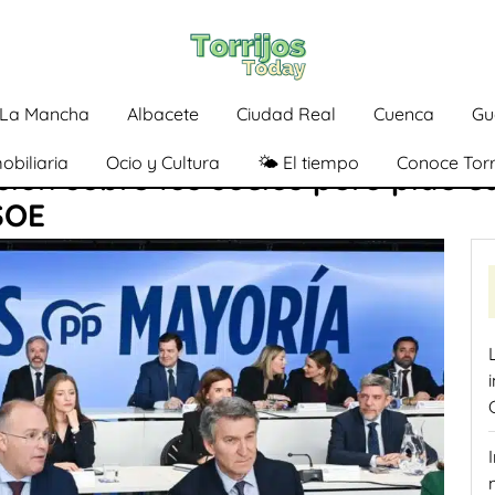
a-La Mancha
Albacete
Ciudad Real
Cuenca
Gu
obiliaria
Ocio y Cultura
🌤️ El tiempo
Conoce Torr
ión sobre los socios pero pide c
SOE