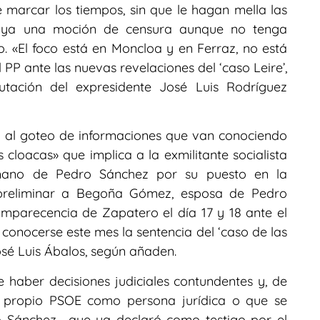
 marcar los tiempos, sin que le hagan mella las
 ya una moción de censura aunque no tenga
. «El foco está en Moncloa y en Ferraz, no está
 PP ante las nuevas revelaciones del ‘caso Leire’,
tación del expresidente José Luis Rodríguez
e al goteo de informaciones que van conociendo
 cloacas» que implica a la exmilitante socialista
ermano de Pedro Sánchez por su puesto en la
 preliminar a Begoña Gómez, esposa de Pedro
omparecencia de Zapatero el día 17 y 18 ante el
 conocerse este mes la sentencia del ‘caso de las
 José Luis Ábalos, según añaden.
 haber decisiones judiciales contundentes y, de
l propio PSOE como persona jurídica o que se
o Sánchez –que ya declaró como testigo por el