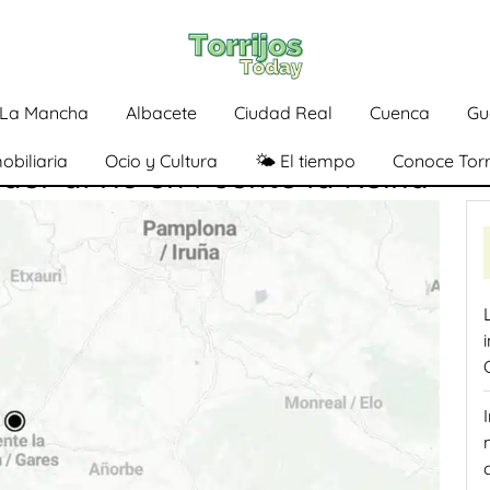
a-La Mancha
Albacete
Ciudad Real
Cuenca
Gu
obiliaria
Ocio y Cultura
🌤️ El tiempo
Conoce Torr
caer al río en Puente la Reina