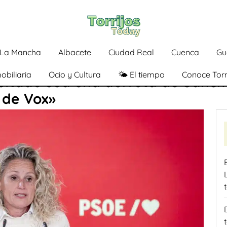
a-La Mancha
Albacete
Ciudad Real
Cuenca
Gu
obiliaria
Ocio y Cultura
🌤️ El tiempo
Conoce Torr
ultado sea una derrota de Sánche
 de Vox»