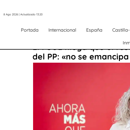
8 Ago 2026 | Actualizado 13:20
Portada
Internacional
España
Castill
Inm
El PSOE niega que el res
del PP: «no se emancipa