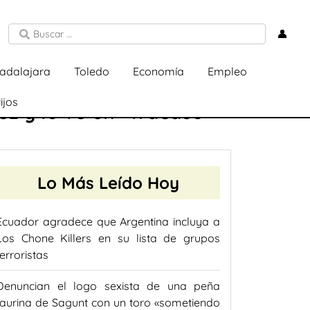
👤
adalajara
Toledo
Economía
Empleo
ijos
z y lo ve un «fracaso»
Lo Más Leído Hoy
Ecuador agradece que Argentina incluya a
Los Chone Killers en su lista de grupos
terroristas
Denuncian el logo sexista de una peña
taurina de Sagunt con un toro «sometiendo