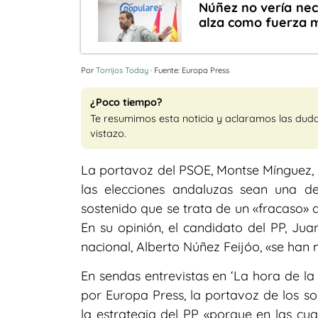
Núñez no vería nece
alza como fuerza m
Por
Torrijos Today
· Fuente: Europa Press
¿Poco tiempo?
Te resumimos esta noticia y aclaramos las dud
vistazo.
La portavoz del PSOE, Montse Mínguez, 
las elecciones andaluzas sean una de
sostenido que se trata de un «fracaso» 
En su opinión, el candidato del PP, Jua
nacional, Alberto Núñez Feijóo, «se han m
En sendas entrevistas en ‘La hora de la
por Europa Press, la portavoz de los so
la estrategia del PP «porque en las cua