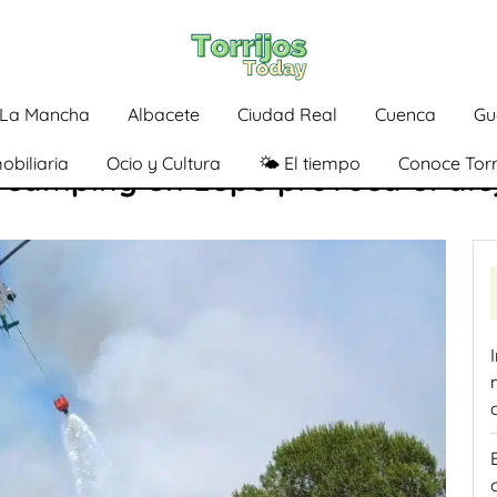
a-La Mancha
Albacete
Ciudad Real
Cuenca
Gu
obiliaria
Ocio y Cultura
🌤️ El tiempo
Conoce Torr
n camping en Lepe provoca el al