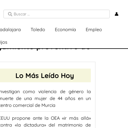
👤
adalajara
Toledo
Economía
Empleo
ijos
ejamiento preventivo de
Lo Más Leído Hoy
Investigan como violencia de género la
muerte de una mujer de 44 años en un
centro comercial de Murcia
EEUU propone ante la OEA «ir más allá»
contra «la dictadura» del matrimonio de