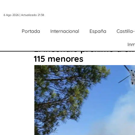
6 Ago 2026 | Actualizado 21:38
Portada
Internacional
España
Castill
Inm
El incendio próximo a u
115 menores