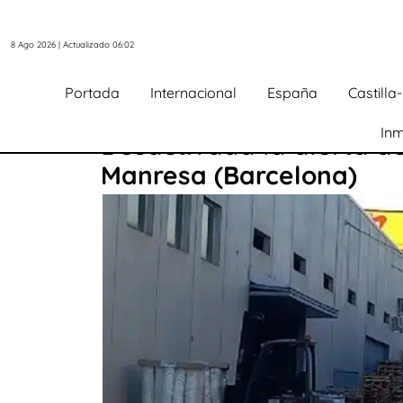
8 Ago 2026 | Actualizado 06:02
Portada
Internacional
España
Castill
Inm
Desactivada la alerta d
Manresa (Barcelona)