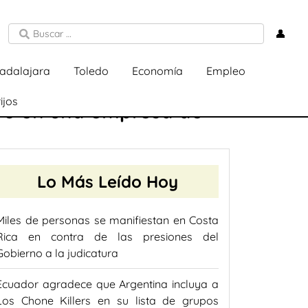
👤
adalajara
Toledo
Economía
Empleo
ijos
oro en una empresa de
Lo Más Leído Hoy
Miles de personas se manifiestan en Costa
Rica en contra de las presiones del
Gobierno a la judicatura
Ecuador agradece que Argentina incluya a
Los Chone Killers en su lista de grupos