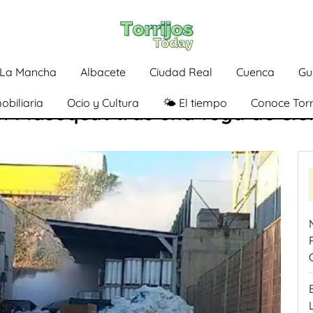
a-La Mancha
Albacete
Ciudad Real
Cuenca
Gu
obiliaria
Ocio y Cultura
🌤️ El tiempo
Conoce Torr
el Plaseqcat tras una fuga de cl