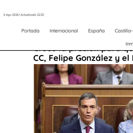
6 Ago 2026 | Actualizado 22:20
Portada
Internacional
España
Castill
Inm
Crece la presión para q
CC, Felipe González y el