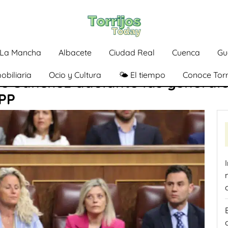
a-La Mancha
Albacete
Ciudad Real
Cuenca
Gu
obiliaria
Ocio y Cultura
🌤️ El tiempo
Conoce Torr
ue Sánchez adelante las general
 PP