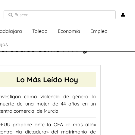
👤
adalajara
Toledo
Economía
Empleo
ijos
es: socios como PNV y
Lo Más Leído Hoy
Investigan como violencia de género la
muerte de una mujer de 44 años en un
centro comercial de Murcia
EEUU propone ante la OEA «ir más allá»
contra «la dictadura» del matrimonio de