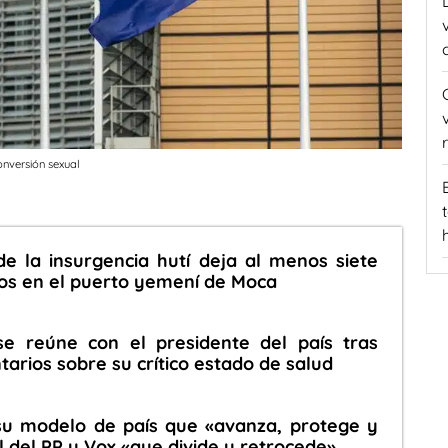
conversión sexual
e la insurgencia hutí deja al menos siete
os en el puerto yemení de Moca
se reúne con el presidente del país tras
rios sobre su crítico estado de salud
su modelo de país que «avanza, protege y
l del PP y Vox «que divide y retrocede»