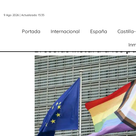
9 Ago 2026 | Actualizado 15:35
Portada
Internacional
España
Castill
Inm
Bruselas instará a los p