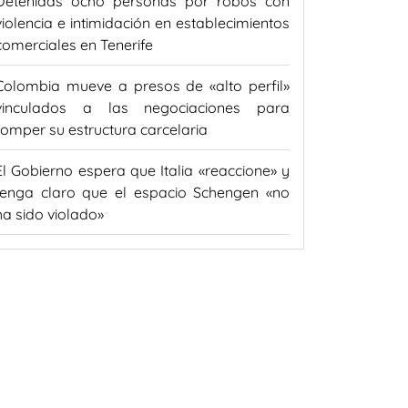
Detenidas ocho personas por robos con
violencia e intimidación en establecimientos
comerciales en Tenerife
Colombia mueve a presos de «alto perfil»
vinculados a las negociaciones para
romper su estructura carcelaria
El Gobierno espera que Italia «reaccione» y
tenga claro que el espacio Schengen «no
ha sido violado»