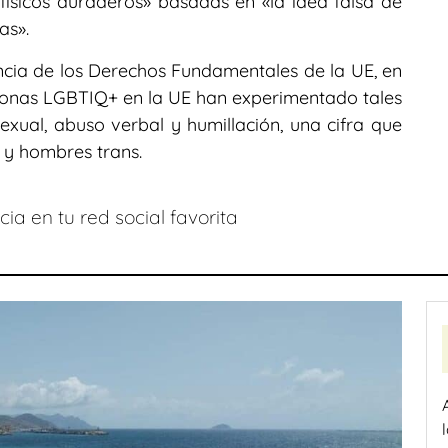
ísicos duraderos» basadas en «la idea falsa de
as».
ncia de los Derechos Fundamentales de la UE, en
rsonas LGBTIQ+ en la UE han experimentado tales
 sexual, abuso verbal y humillación, una cifra que
s y hombres trans.
ia en tu red social favorita