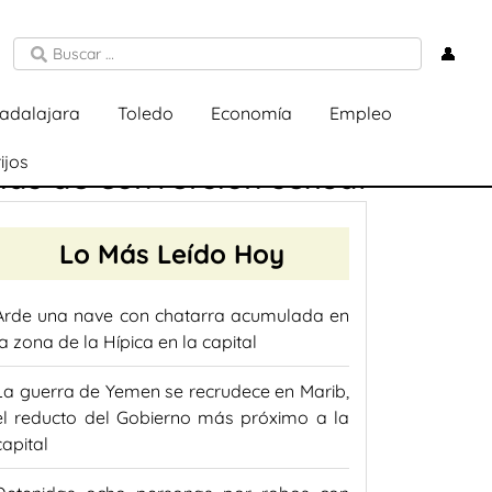
👤
adalajara
Toledo
Economía
Empleo
ijos
pias de conversión sexual
Lo Más Leído Hoy
Arde una nave con chatarra acumulada en
la zona de la Hípica en la capital
La guerra de Yemen se recrudece en Marib,
el reducto del Gobierno más próximo a la
capital