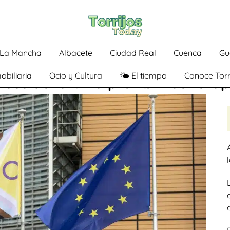
a-La Mancha
Albacete
Ciudad Real
Cuenca
Gu
obiliaria
Ocio y Cultura
🌤️ El tiempo
Conoce Torr
aíses de la UE a prohibir las tera