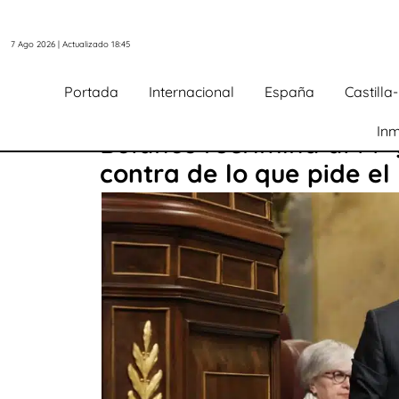
7 Ago 2026 | Actualizado 18:45
Portada
Internacional
España
Castill
Inm
Bolaños recrimina al PP 
contra de lo que pide el