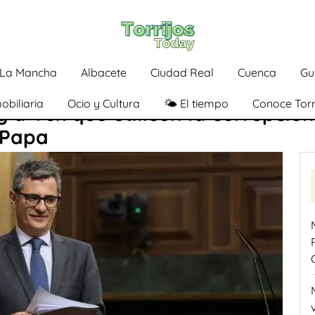
a-La Mancha
Albacete
Ciudad Real
Cuenca
Gu
obiliaria
Ocio y Cultura
🌤️ El tiempo
Conoce Torr
y a Vox que utilicen la corrupción
 Papa