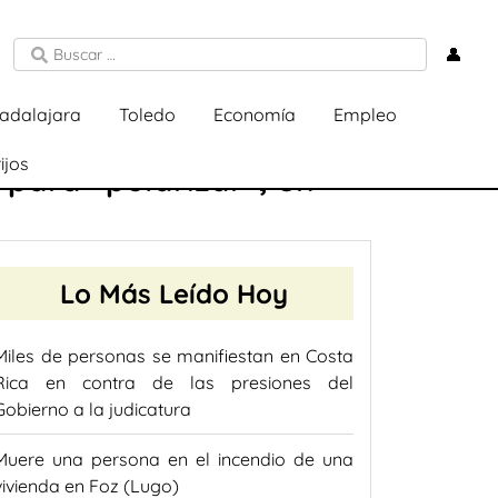
👤
adalajara
Toledo
Economía
Empleo
ijos
 para «polarizar», en
Lo Más Leído Hoy
Miles de personas se manifiestan en Costa
Rica en contra de las presiones del
Gobierno a la judicatura
Muere una persona en el incendio de una
vivienda en Foz (Lugo)