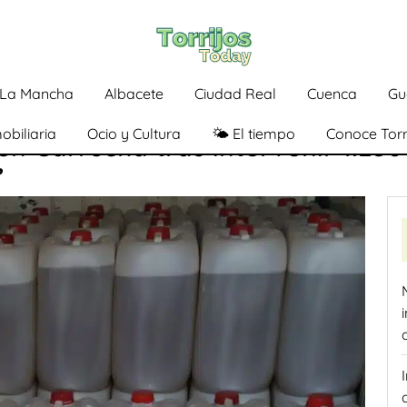
a-La Mancha
Albacete
Ciudad Real
Cuenca
Gu
obiliaria
Ocio y Cultura
🌤️ El tiempo
Conoce Torr
en Garrucha tras intervenir 1.250 
’