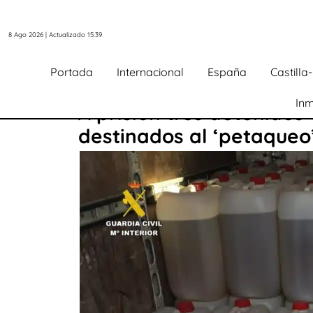
8 Ago 2026 | Actualizado 15:39
Portada
Internacional
España
Castill
Inm
A prisión tres detenidos 
destinados al ‘petaqueo