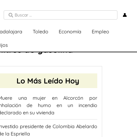
👤
adalajara
Toledo
Economía
Empleo
ijos
litros de gasolina
Lo Más Leído Hoy
Muere una mujer en Alcorcón por
inhalación de humo en un incendio
declarado en su vivienda
Investido presidente de Colombia Abelardo
de la Espriella