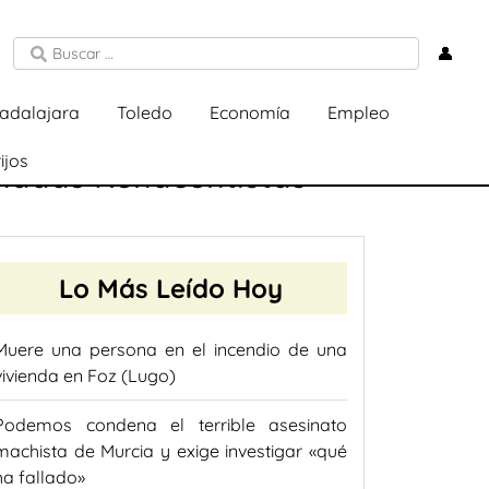
👤
adalajara
Toledo
Economía
Empleo
ijos
ornadas Renacentistas
Lo Más Leído Hoy
Muere una persona en el incendio de una
vivienda en Foz (Lugo)
Podemos condena el terrible asesinato
machista de Murcia y exige investigar «qué
ha fallado»