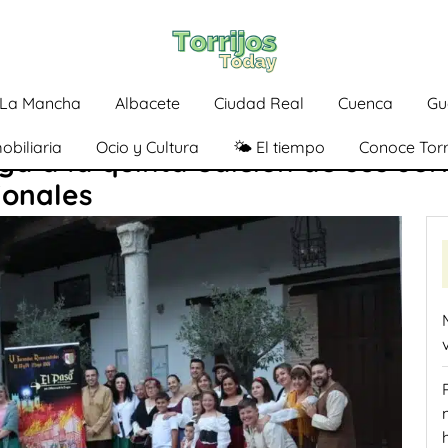
a-La Mancha
Albacete
Ciudad Real
Cuenca
Gu
obiliaria
Ocio y Cultura
🌤️ El tiempo
Conoce Torr
ega a la quinta edición de sus J
ionales