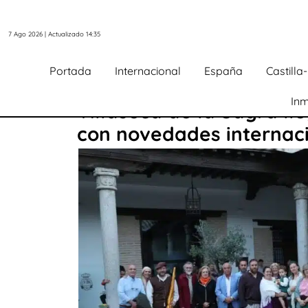
7 Ago 2026 | Actualizado 14:35
Portada
Internacional
España
Castill
Inm
Villaseca de la Sagra ll
con novedades internac