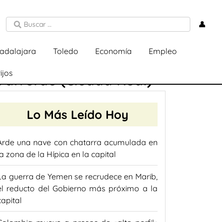
👤
adalajara
Toledo
Economía
Empleo
ijos
 Valverde (Ciudad Real)
Lo Más Leído Hoy
Arde una nave con chatarra acumulada en
la zona de la Hípica en la capital
La guerra de Yemen se recrudece en Marib,
el reducto del Gobierno más próximo a la
capital