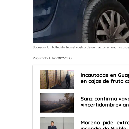
Sucesos.- Un fallecido tras el vuelco de un tractor en una finca 
Publicado 4 Jun 2026 11:33
Incautadas en Guay
en cajas de fruta 
Sanz confirma «ava
«incertidumbre» an
Moreno pide extre
incendio de Niebla: