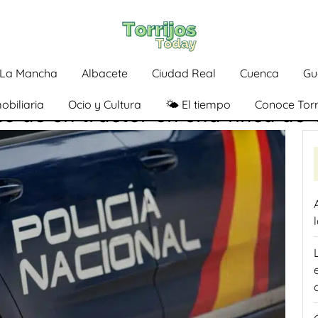
a-La Mancha
Albacete
Ciudad Real
Cuenca
Gu
obiliaria
Ocio y Cultura
🌤️ El tiempo
Conoce Torr
lco de un tractor en una finca de