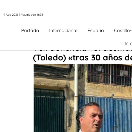
9 Ago 2026 | Actualizado 16:33
Portada
Internacional
España
Castill
Inm
Vox denuncia «el desman
(Toledo) «tras 30 años d