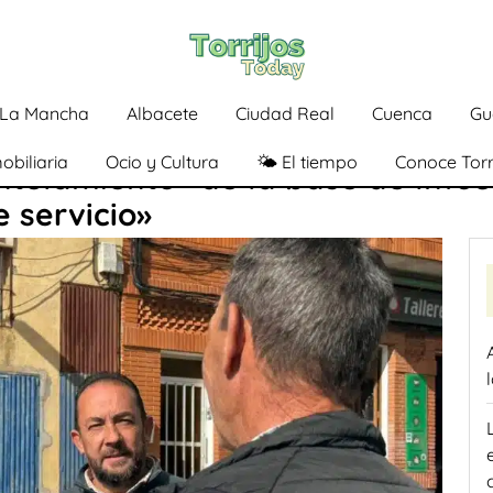
a-La Mancha
Albacete
Ciudad Real
Cuenca
Gu
obiliaria
Ocio y Cultura
🌤️ El tiempo
Conoce Torr
telamiento» de la base de Infoc
e servicio»