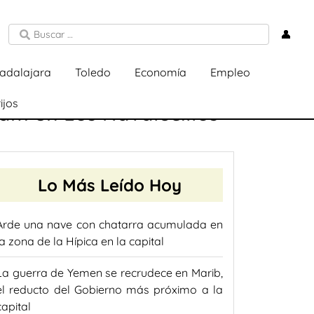
👤
adalajara
Toledo
Economía
Empleo
ijos
am en Los Navalucillos
Lo Más Leído Hoy
Arde una nave con chatarra acumulada en
la zona de la Hípica en la capital
La guerra de Yemen se recrudece en Marib,
el reducto del Gobierno más próximo a la
capital