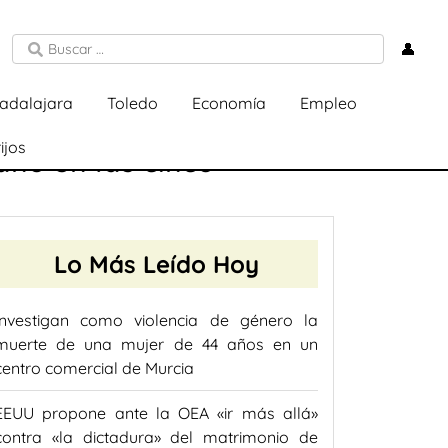
👤
adalajara
Toledo
Economía
Empleo
ijos
año en las cinco
Lo Más Leído Hoy
Investigan como violencia de género la
muerte de una mujer de 44 años en un
centro comercial de Murcia
EEUU propone ante la OEA «ir más allá»
contra «la dictadura» del matrimonio de