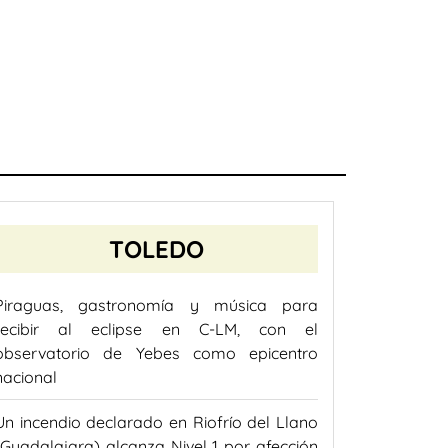
TOLEDO
Piraguas, gastronomía y música para
recibir al eclipse en C-LM, con el
observatorio de Yebes como epicentro
nacional
Un incendio declarado en Riofrío del Llano
(Guadalajara) alcanza Nivel 1 por afección