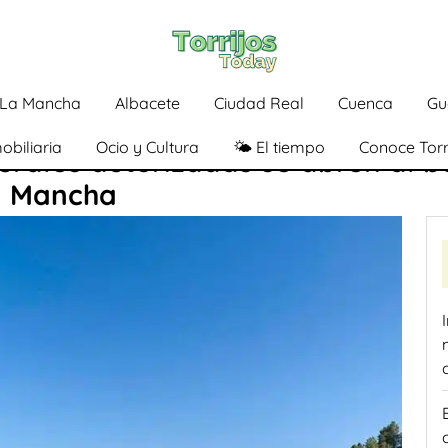
a-La Mancha
Albacete
Ciudad Real
Cuenca
Gu
obiliaria
Ocio y Cultura
🌤️ El tiempo
Conoce Torr
urales autorizadas se abren al b
La Mancha