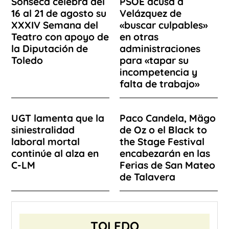
Sonseca celebra del
PSOE acusa a
16 al 21 de agosto su
Velázquez de
XXXIV Semana del
«buscar culpables»
Teatro con apoyo de
en otras
la Diputación de
administraciones
Toledo
para «tapar su
incompetencia y
falta de trabajo»
UGT lamenta que la
Paco Candela, Mägo
siniestralidad
de Oz o el Black to
laboral mortal
the Stage Festival
continúe al alza en
encabezarán en las
C-LM
Ferias de San Mateo
de Talavera
TOLEDO