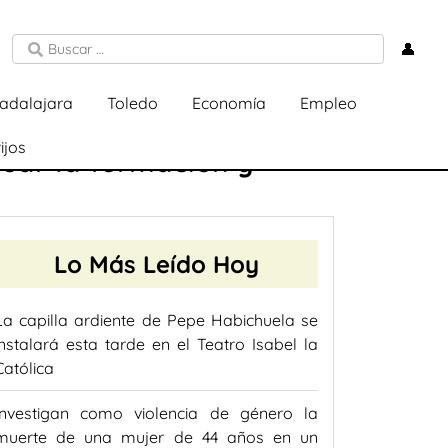
👤
adalajara
Toledo
Economía
Empleo
ijos
sar la formación y
Lo Más Leído Hoy
La capilla ardiente de Pepe Habichuela se
instalará esta tarde en el Teatro Isabel la
Católica
Investigan como violencia de género la
muerte de una mujer de 44 años en un