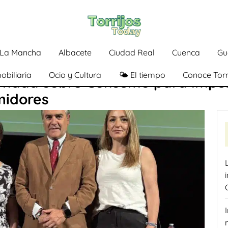
a-La Mancha
Albacete
Ciudad Real
Cuenca
Gu
obiliaria
Ocio y Cultura
🌤️ El tiempo
Conoce Torr
ornada sobre Consumo para impul
midores