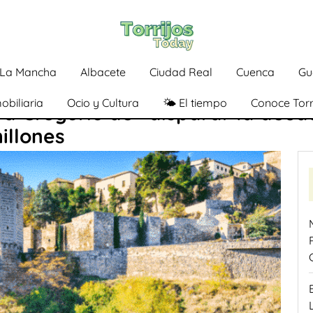
a-La Mancha
Albacete
Ciudad Real
Cuenca
Gu
obiliaria
Ocio y Cultura
🌤️ El tiempo
Conoce Torr
a Gregorio de «disparar la deud
illones