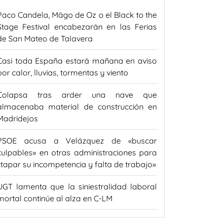
Paco Candela, Mägo de Oz o el Black to the
Stage Festival encabezarán en las Ferias
de San Mateo de Talavera
Casi toda España estará mañana en aviso
por calor, lluvias, tormentas y viento
Colapsa tras arder una nave que
almacenaba material de construcción en
Madridejos
PSOE acusa a Velázquez de «buscar
culpables» en otras administraciones para
«tapar su incompetencia y falta de trabajo»
UGT lamenta que la siniestralidad laboral
mortal continúe al alza en C-LM