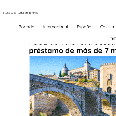
8 Ago 2026 | Actualizado 04:16
Portada
Internacional
España
Castill
Inm
PSOE de Talavera acusa 
préstamo de más de 7 m