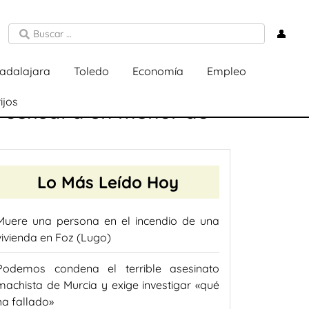
👤
adalajara
Toledo
Economía
Empleo
ijos
n sexual a un menor de
Lo Más Leído Hoy
Muere una persona en el incendio de una
vivienda en Foz (Lugo)
Podemos condena el terrible asesinato
machista de Murcia y exige investigar «qué
ha fallado»