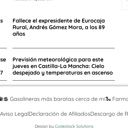
as
Fallece el expresidente de Eurocaja
Rural, Andrés Gómez Mora, a los 89
años
 se
Previsión meteorológica para este
l
jueves en Castilla-La Mancha: Cielo
27
despejado y temperaturas en ascenso
⛽️💲 Gasolineras más baratas cerca de mí
🐍 Farma
Aviso Legal
Declaración de Afiliados
Descargo de R
Design by
Codestack Solutions