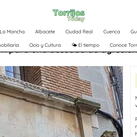
a-La Mancha
Albacete
Ciudad Real
Cuenca
Gu
obiliaria
Ocio y Cultura
🌤️ El tiempo
Conoce Torr
ión para una acusada de agresió