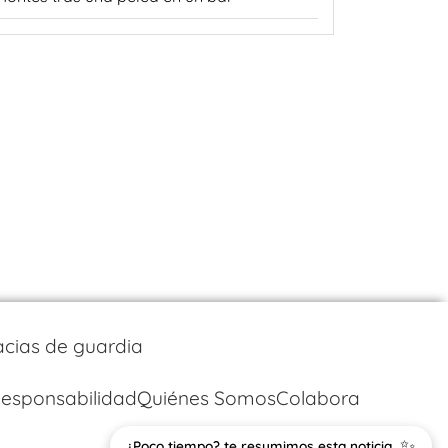
cias de guardia
esponsabilidad
Quiénes Somos
Colabora
✨
¿Poco tiempo? te resumimos esta noticia