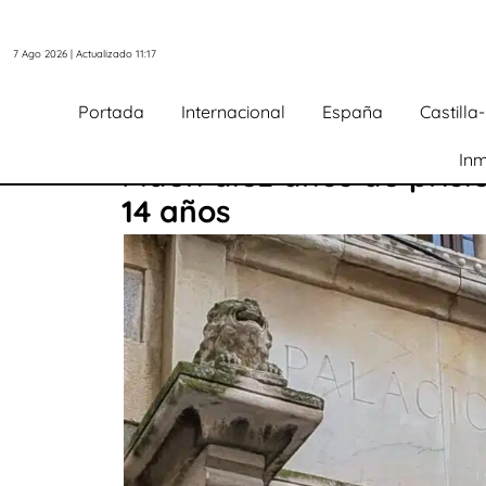
7 Ago 2026 | Actualizado 11:17
Portada
Internacional
España
Castill
Inm
Piden diez años de pris
14 años