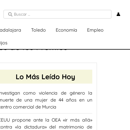
👤
adalajara
Toledo
Economía
Empleo
ijos
es de los Premios
Lo Más Leído Hoy
Investigan como violencia de género la
muerte de una mujer de 44 años en un
centro comercial de Murcia
EEUU propone ante la OEA «ir más allá»
contra «la dictadura» del matrimonio de