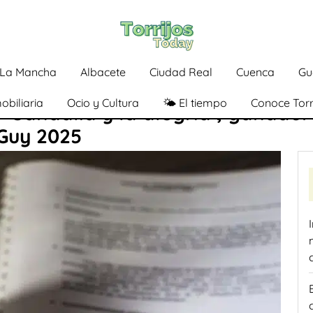
a-La Mancha
Albacete
Ciudad Real
Cuenca
Gu
obiliaria
Ocio y Cultura
🌤️ El tiempo
Conoce Torr
 ‘Sandalia y la alegría’, ganador
 Guy 2025