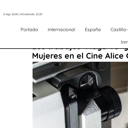
6 Ago 2026 | Actualizado 22:20
Portada
Internacional
España
Castill
Inm
Los trabajos ‘Maya V5’ y
Mujeres en el Cine Alice