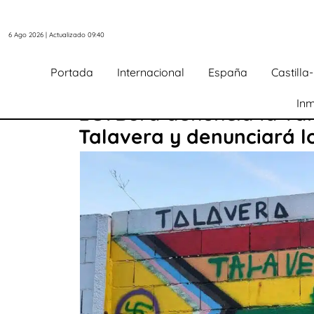
6 Ago 2026 | Actualizado 09:40
Portada
Internacional
España
Castill
Inm
LGTBora denuncia la va
Talavera y denunciará lo