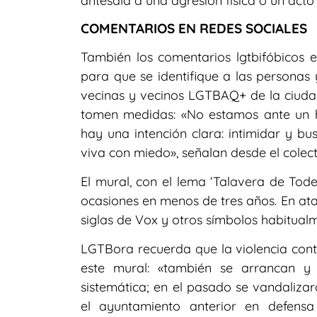
antesala a una agresión física o un acto
COMENTARIOS EN REDES SOCIALES
También los comentarios lgtbifóbicos e
para que se identifique a las personas
vecinas y vecinos LGTBAQ+ de la ciudad
tomen medidas: «No estamos ante un h
hay una intención clara: intimidar y b
viva con miedo», señalan desde el colect
El mural, con el lema ‘Talavera de Tode
ocasiones en menos de tres años. En ata
siglas de Vox y otros símbolos habitualm
LGTBora recuerda que la violencia contr
este mural: «también se arrancan y 
sistemática; en el pasado se vandaliza
el ayuntamiento anterior en defens