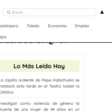
👤
adalajara
Toledo
Economía
Empleo
ijos
bandera LGTBIAQ+ en
Lo Más Leído Hoy
La capilla ardiente de Pepe Habichuela se
instalará esta tarde en el Teatro Isabel la
Católica
Investigan como violencia de género la
muerte de una mujer de 44 años en un