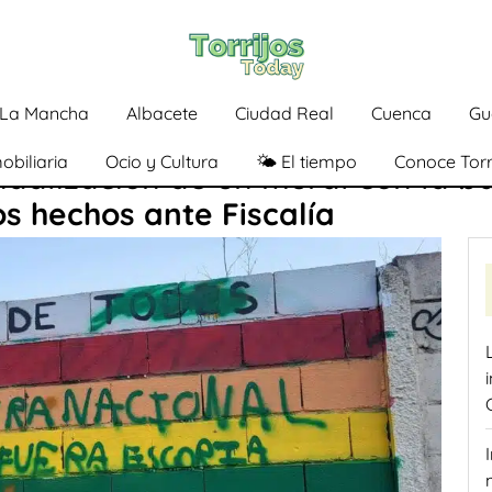
a-La Mancha
Albacete
Ciudad Real
Cuenca
Gu
obiliaria
Ocio y Cultura
🌤️ El tiempo
Conoce Torr
ndalización de un mural con la 
s hechos ante Fiscalía