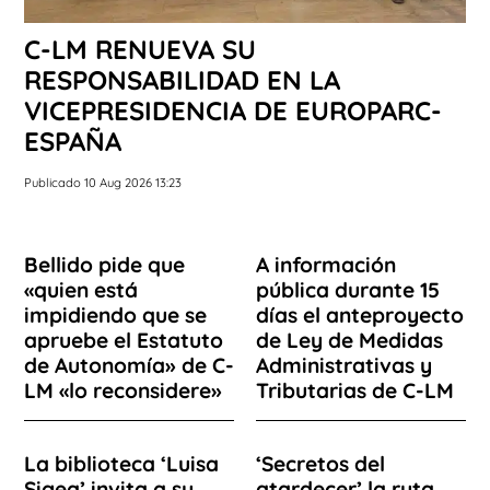
C-LM RENUEVA SU
RESPONSABILIDAD EN LA
VICEPRESIDENCIA DE EUROPARC-
ESPAÑA
Publicado 10 Aug 2026 13:23
Bellido pide que
A información
«quien está
pública durante 15
impidiendo que se
días el anteproyecto
apruebe el Estatuto
de Ley de Medidas
de Autonomía» de C-
Administrativas y
LM «lo reconsidere»
Tributarias de C-LM
La biblioteca ‘Luisa
‘Secretos del
Sigea’ invita a su
atardecer’ la ruta