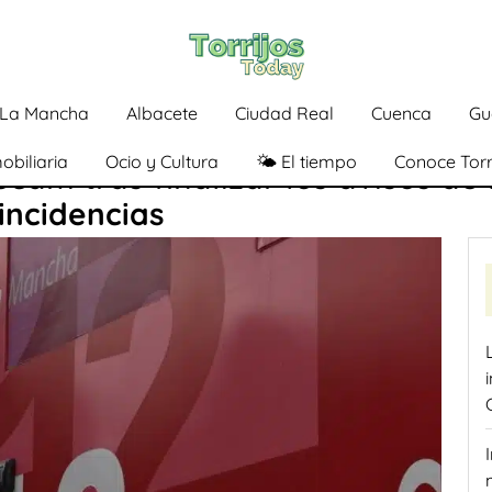
a-La Mancha
Albacete
Ciudad Real
Cuenca
Gu
obiliaria
Ocio y Cultura
🌤️ El tiempo
Conoce Torr
cam tras finalizar los avisos de 
incidencias