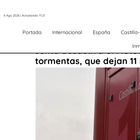
6 Ago 2026 | Actualizado 11:21
Portada
Internacional
España
Castill
Inm
Junta desactiva el Meteo
tormentas, que dejan 11 