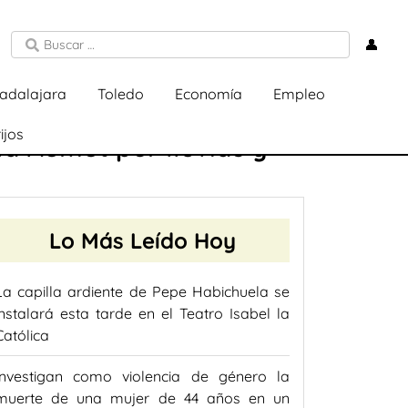
👤
adalajara
Toledo
Economía
Empleo
ijos
la Aemet por lluvias y
Lo Más Leído Hoy
La capilla ardiente de Pepe Habichuela se
instalará esta tarde en el Teatro Isabel la
Católica
Investigan como violencia de género la
muerte de una mujer de 44 años en un