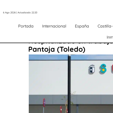
6 Ago 2026 | Actualizado 22:20
Portada
Internacional
España
Castill
Inm
Hospitalizado un trabaj
Pantoja (Toledo)