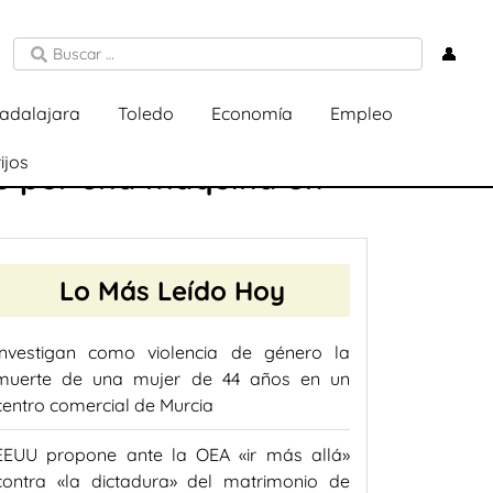
👤
adalajara
Toledo
Economía
Empleo
ijos
do por una máquina en
Lo Más Leído Hoy
Investigan como violencia de género la
muerte de una mujer de 44 años en un
centro comercial de Murcia
EEUU propone ante la OEA «ir más allá»
contra «la dictadura» del matrimonio de