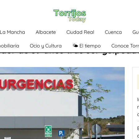
a-La Mancha
Albacete
Ciudad Real
Cuenca
Gu
obiliaria
Ocio y Cultura
🌤️ El tiempo
Conoce Torr
ador de 39 años tras ser golpea