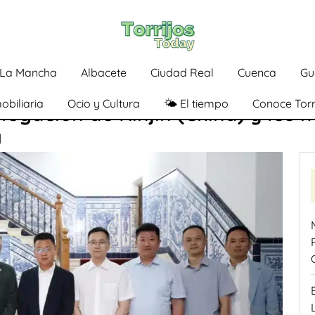
a-La Mancha
Albacete
Ciudad Real
Cuenca
Gu
obiliaria
Ocio y Cultura
🌤️ El tiempo
Conoce Torr
legación de Xinjin (China) y les 
a