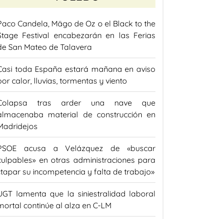
Paco Candela, Mägo de Oz o el Black to the
Stage Festival encabezarán en las Ferias
de San Mateo de Talavera
Casi toda España estará mañana en aviso
por calor, lluvias, tormentas y viento
Colapsa tras arder una nave que
almacenaba material de construcción en
Madridejos
PSOE acusa a Velázquez de «buscar
culpables» en otras administraciones para
«tapar su incompetencia y falta de trabajo»
UGT lamenta que la siniestralidad laboral
mortal continúe al alza en C-LM