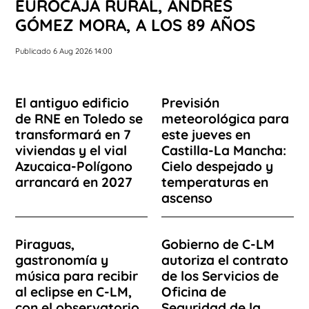
EUROCAJA RURAL, ANDRÉS
GÓMEZ MORA, A LOS 89 AÑOS
Publicado 6 Aug 2026 14:00
El antiguo edificio
Previsión
de RNE en Toledo se
meteorológica para
transformará en 7
este jueves en
viviendas y el vial
Castilla-La Mancha:
Azucaica-Polígono
Cielo despejado y
arrancará en 2027
temperaturas en
ascenso
Piraguas,
Gobierno de C-LM
gastronomía y
autoriza el contrato
música para recibir
de los Servicios de
al eclipse en C-LM,
Oficina de
con el observatorio
Seguridad de la