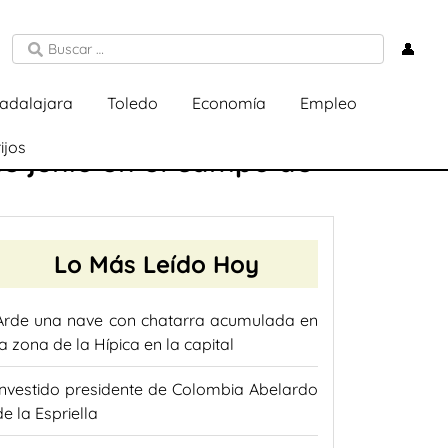
👤
adalajara
Toledo
Economía
Empleo
ijos
 de junio en el campo de
Lo Más Leído Hoy
Arde una nave con chatarra acumulada en
la zona de la Hípica en la capital
Investido presidente de Colombia Abelardo
de la Espriella