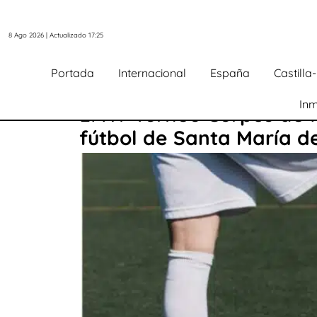
8 Ago 2026 | Actualizado 17:25
Portada
Internacional
España
Castill
Inm
El XV Torneo Corpus de F
fútbol de Santa María d