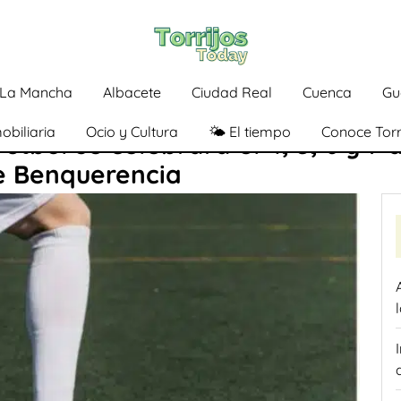
a-La Mancha
Albacete
Ciudad Real
Cuenca
Gu
obiliaria
Ocio y Cultura
🌤️ El tiempo
Conoce Torr
útbol se celebrará el 4, 5, 6 y 7
e Benquerencia