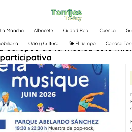
a-La Mancha
Albacete
Ciudad Real
Cuenca
Gu
obiliaria
Ocio y Cultura
🌤️ El tiempo
Conoce Torr
ía europeo de la música este mié
participativa