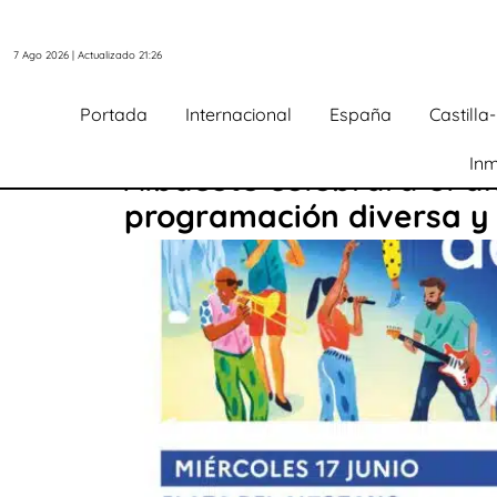
7 Ago 2026 | Actualizado 21:26
Portada
Internacional
España
Castill
Inm
Albacete celebrará el d
programación diversa y 