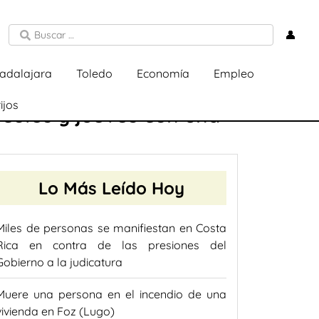
👤
adalajara
Toledo
Economía
Empleo
ijos
rcoles y jueves con una
Lo Más Leído Hoy
Miles de personas se manifiestan en Costa
Rica en contra de las presiones del
Gobierno a la judicatura
Muere una persona en el incendio de una
vivienda en Foz (Lugo)