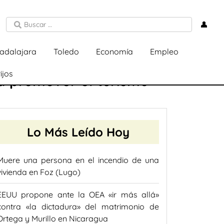
👤
adalajara
Toledo
Economía
Empleo
ijos
ra promover el turismo
Lo Más Leído Hoy
Muere una persona en el incendio de una
vivienda en Foz (Lugo)
EEUU propone ante la OEA «ir más allá»
contra «la dictadura» del matrimonio de
Ortega y Murillo en Nicaragua