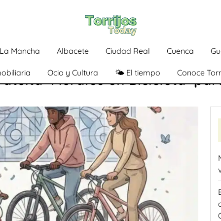
a-La Mancha
Albacete
Ciudad Real
Cuenca
Gu
obiliaria
Ocio y Cultura
🌤️ El tiempo
Conoce Torr
ratuita ‘Murales en Bicicleta’ pa