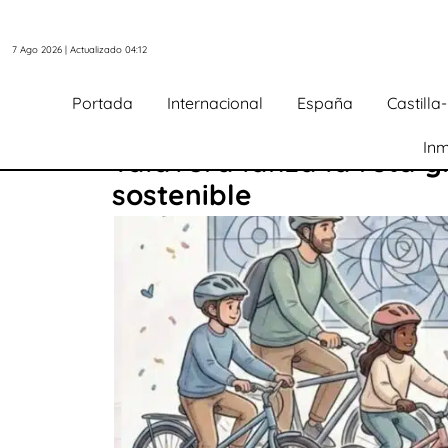
7 Ago 2026 | Actualizado 04:12
Portada
Internacional
España
Castill
Inm
Talavera lanza la ruta g
sostenible