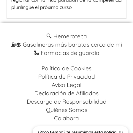
plurilingüe el próximo curso
🔍 Hemeroteca
⛽️💲 Gasolineras más baratas cerca de mí
🐍 Farmacias de guardia
Política de Cookies
Política de Privacidad
Aviso Legal
Declaración de Afiliados
Descargo de Responsabilidad
Quiénes Somos
Colabora
✨
Design by
Codestack Solutions
¿Poco tiempo? te resumimos esta noticia