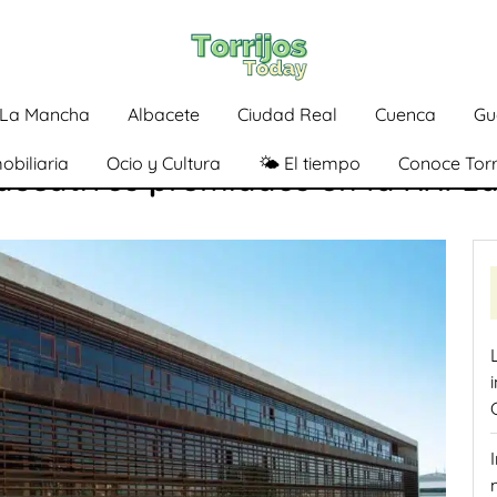
a-La Mancha
Albacete
Ciudad Real
Cuenca
Gu
obiliaria
Ocio y Cultura
🌤️ El tiempo
Conoce Torr
ducativos premiados en la XXI Ed