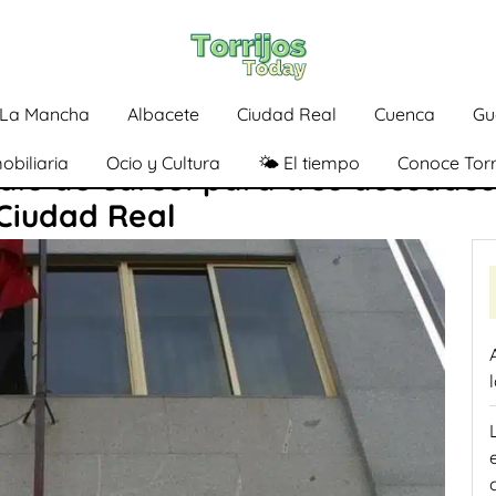
a-La Mancha
Albacete
Ciudad Real
Cuenca
Gu
obiliaria
Ocio y Cultura
🌤️ El tiempo
Conoce Torr
dio de cárcel para tres acusados
Ciudad Real