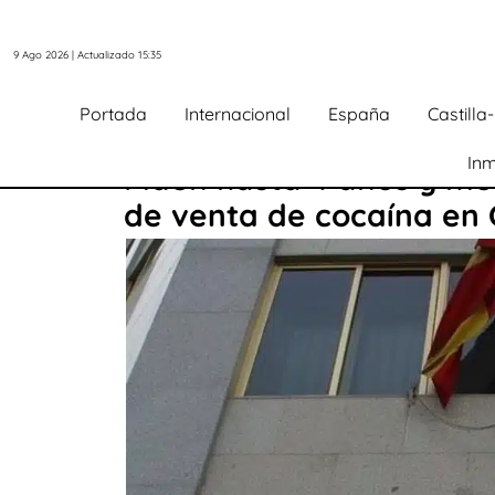
9 Ago 2026 | Actualizado 15:35
Portada
Internacional
España
Castill
Inm
Piden hasta 4 años y me
de venta de cocaína en 