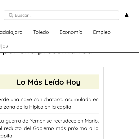
👤
adalajara
Toledo
Economía
Empleo
ijos
 por una presunta red
Lo Más Leído Hoy
Arde una nave con chatarra acumulada en
la zona de la Hípica en la capital
La guerra de Yemen se recrudece en Marib,
el reducto del Gobierno más próximo a la
capital