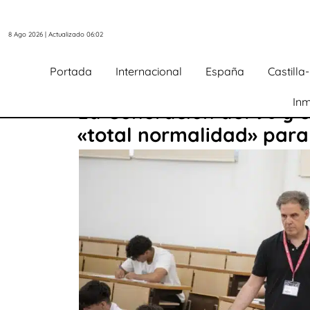
8 Ago 2026 | Actualizado 06:02
Portada
Internacional
España
Castill
Inm
La Generación del 98 y e
«total normalidad» para