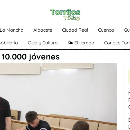
a-La Mancha
Albacete
Ciudad Real
Cuenca
Gu
obiliaria
Ocio y Cultura
🌤️ El tiempo
Conoce Torr
l teatro de Lorca abren la PAU e
 10.000 jóvenes