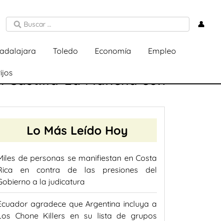
👤
adalajara
Toledo
Economía
Empleo
ijos
n Castilla-La Mancha con
Lo Más Leído Hoy
Miles de personas se manifiestan en Costa
Rica en contra de las presiones del
Gobierno a la judicatura
Ecuador agradece que Argentina incluya a
Los Chone Killers en su lista de grupos