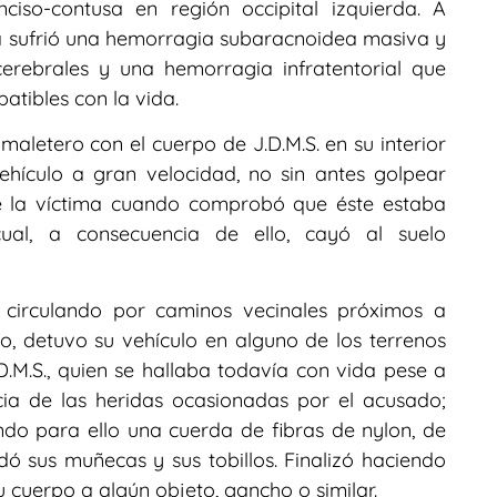
ciso-contusa en región occipital izquierda. A
ma sufrió una hemorragia subaracnoidea masiva y
erebrales y una hemorragia infratentorial que
atibles con la vida.
l maletero con el cuerpo de J.D.M.S. en su interior
hículo a gran velocidad, no sin antes golpear
e la víctima cuando comprobó que éste estaba
cual, a consecuencia de ello, cayó al suelo
s circulando por caminos vecinales próximos a
, detuvo su vehículo en alguno de los terrenos
.M.S., quien se hallaba todavía con vida pese a
a de las heridas ocasionadas por el acusado;
zando para ello una cuerda de fibras de nylon, de
ó sus muñecas y sus tobillos. Finalizó haciendo
 cuerpo a algún objeto, gancho o similar.