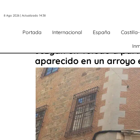
8 Ago 2026 | Actualizado 14:38
Portada
Internacional
España
Castill
Inm
Juzgan en Toledo a part
aparecido en un arroyo 