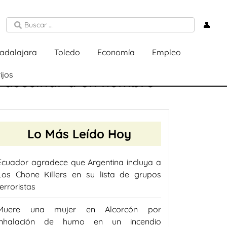
👤
adalajara
Toledo
Economía
Empleo
ijos
n asesinar a un hombre
Lo Más Leído Hoy
Ecuador agradece que Argentina incluya a
Los Chone Killers en su lista de grupos
terroristas
Muere una mujer en Alcorcón por
inhalación de humo en un incendio