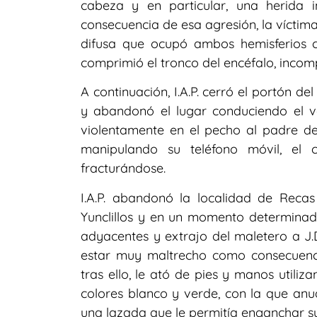
cabeza y en particular, una herida in
consecuencia de esa agresión, la vícti
difusa que ocupó ambos hemisferios c
comprimió el tronco del encéfalo, incomp
A continuación, I.A.P. cerró el portón de
y abandonó el lugar conduciendo el ve
violentamente en el pecho al padre d
manipulando su teléfono móvil, el 
fracturándose.
I.A.P. abandonó la localidad de Reca
Yunclillos y en un momento determinado
adyacentes y extrajo del maletero a J.D
estar muy maltrecho como consecuenci
tras ello, le ató de pies y manos utili
colores blanco y verde, con la que anud
una lazada que le permitía enganchar su