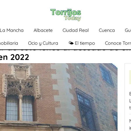
a-La Mancha
Albacete
Ciudad Real
Cuenca
Gu
obiliaria
Ocio y Cultura
🌤️ El tiempo
Conoce Torr
ir de este lunes al acusado de u
en 2022