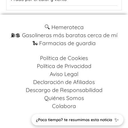
🔍 Hemeroteca
⛽️💲 Gasolineras más baratas cerca de mí
🐍 Farmacias de guardia
Política de Cookies
Política de Privacidad
Aviso Legal
Declaración de Afiliados
Descargo de Responsabilidad
Quiénes Somos
Colabora
Design by
Codestack Solutions
✨
¿Poco tiempo? te resumimos esta noticia